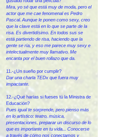
gustado rodar una película?
Mira, yo sé que está muy de moda, pero el
actor que me cae fenomenal es Pedro
Pascal. Aunque le ponen como sexy, creo
que la clave está en lo que se parte de la
risa. Es divertidísimo. En todos sus se
está partiendo de risa, haciendo que la
gente se ría, y eso me parece muy sexy e
intelectualmente muy llamativo. Me
encanta por el buen rollazo que da.
11.-¿Un sueño por cumplir?
Dar una charla TEDx que fuera muy
impactante.
12.-¿Qué harías si fueses tú la Ministra de
Educación?
Pues igual te sorprende, pero pienso más
en lo artístico: teatro, música,
presentaciones, preparar un discurso de lo
que es importante en tu vida... Conocerse
a través de cómo nos conectamos y