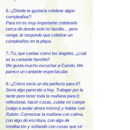
6.-¿Dónde te gustaría celebrar algún
cumpleaños?
Para mí es muy importante celebrarlo
cerca de donde esté mi familia… pero
venga, te respondo que celebrar un
cumpleaños en la playa.
7.-Tú, que cantas como los ángeles, ¿cuál
es tu cantante favorito?
Me gusta mucho escuchar a Camilo. Me
parece un cantante espectacular.
8.-¿Cómo sería un día perfecto para ti?
Sería algo parecido a hoy. Trabajar por la
tarde pero tener toda la mañana para ti:
reflexionar, hacer cosas, cuidar mi cuerpo
(salgo a andar ahora mismo) y hablar con
Rubén. Comenzar la mañana con calma,
con algo de escritura, con algo de
meditación y soñando con cosas que sé