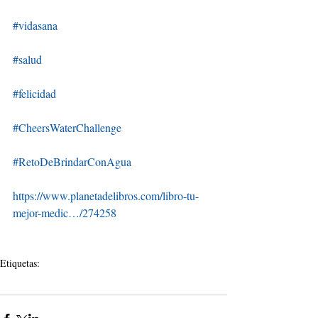
#vidasana
#salud
#felicidad
#CheersWaterChallenge
#RetoDeBrindarConAgua
https://www.planetadelibros.com/libro-tu-
mejor-medic…/274258
Etiquetas:
salud
coronavirus
buenas notocias
mesa
m.e.s.a. de la salud