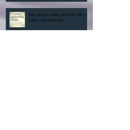
Para ellas es como morir en vida...es
como vivir muriendo
10 buenas noticias sobre el
Coronavirus
Tristeza postvacacional