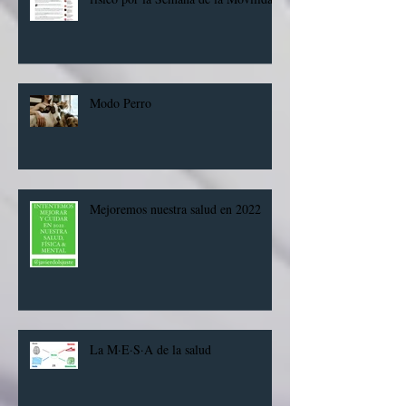
Madrid para fomentar el ejercicio
físico por la Semana de la Movilidad
Modo Perro
Mejoremos nuestra salud en 2022
La M·E·S·A de la salud