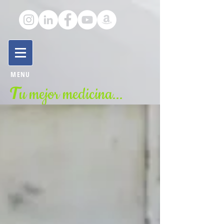
MENU
T
u mejor medicina...