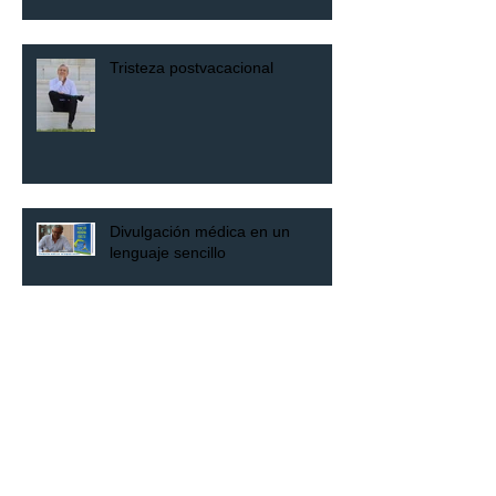
Tristeza postvacacional
Divulgación médica en un
lenguaje sencillo
Presentación de “Tu mejor
medicina eres tú” 26.10.18
Los "virus" que atentan a nuestra