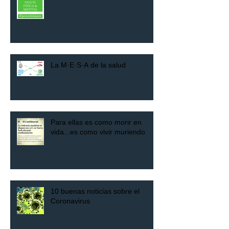
La M·E·S·A de la salud
Para ellas es como morir en
vida...es como vivir muriendo
10 buenas noticias sobre el
Coronavirus