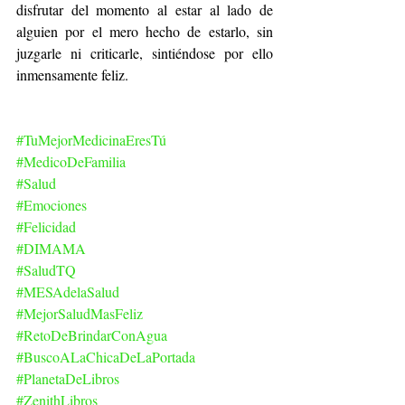
disfrutar del momento al estar al lado de 
alguien por el mero hecho de estarlo, sin 
juzgarle ni criticarle, sintiéndose por ello 
inmensamente feliz.
#TuMejorMedicinaEresTú
#MedicoDeFamilia
#Salud
#Emociones
#Felicidad
#DIMAMA
#SaludTQ
#MESAdelaSalud
#MejorSaludMasFeliz
#RetoDeBrindarConAgua
#BuscoALaChicaDeLaPortada
#PlanetaDeLibros
#ZenithLibros