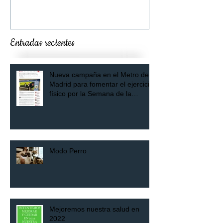
Entradas recientes
Nueva campaña en el Metro de
Madrid para fomentar el ejercicio
físico por la Semana de la
Movilidad
Modo Perro
Mejoremos nuestra salud en
2022