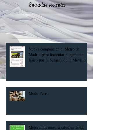
Entradas recientes
Nueva campaña en el Metro de
Madrid para fomentar el ejercicio
físico por la Semana de la Movilidad
Modo Perro
Mejoremos nuestra salud en 2022