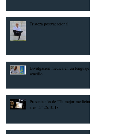
Tristeza postvacacional
Divulgación médica en un lenguaje
sencillo
Presentación de “Tu mejor medicina
eres tú” 26.10.18