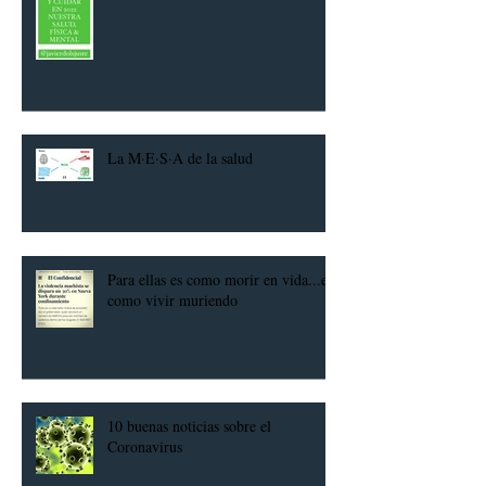
La M·E·S·A de la salud
Para ellas es como morir en vida...es
como vivir muriendo
10 buenas noticias sobre el
Coronavirus